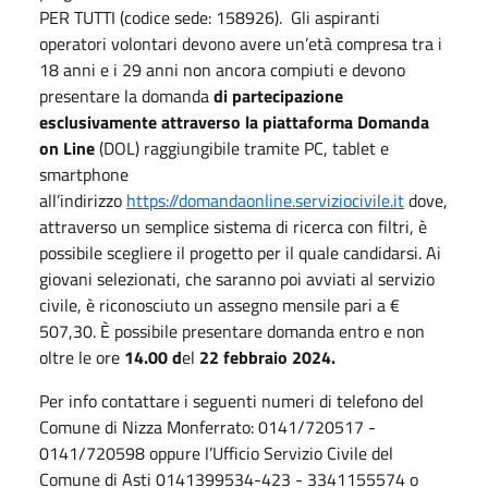
PER TUTTI (codice sede: 158926). Gli aspiranti
operatori volontari devono avere un’età compresa tra i
18 anni e i 29 anni non ancora compiuti e devono
presentare la domanda
di partecipazione
esclusivamente attraverso la piattaforma Domanda
on Line
(DOL) raggiungibile tramite PC, tablet e
smartphone
all’indirizzo
https://domandaonline.serviziocivile.it
dove,
attraverso un semplice sistema di ricerca con filtri, è
possibile scegliere il progetto per il quale candidarsi. Ai
giovani selezionati, che saranno poi avviati al servizio
civile, è riconosciuto un assegno mensile pari a €
507,30. È possibile presentare domanda entro e non
oltre le ore
14.00 d
el
22 febbraio 2024.
Per info contattare i seguenti numeri di telefono del
Comune di Nizza Monferrato: 0141/720517 -
0141/720598 oppure l’Ufficio Servizio Civile del
Comune di Asti 0141399534-423 - 3341155574 o