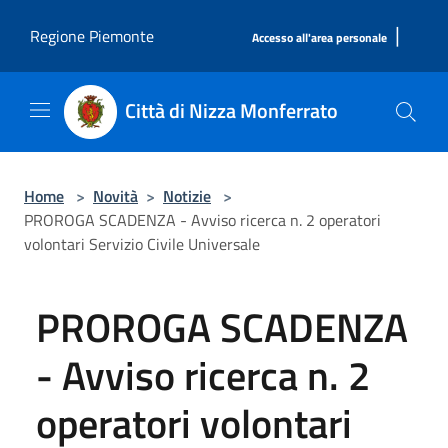
Salta al contenuto principale
|
Regione Piemonte
Accesso all'area personale
Città di Nizza Monferrato
Home
>
Novità
>
Notizie
>
PROROGA SCADENZA - Avviso ricerca n. 2 operatori
volontari Servizio Civile Universale
PROROGA SCADENZA
- Avviso ricerca n. 2
operatori volontari