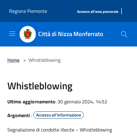
Salta al contenuto principale
|
Regione Piemonte
Accesso all'area personale
Città di Nizza Monferrato
Home
>
Whistleblowing
Whistleblowing
Ultimo aggiornamento
: 30 gennaio 2024, 14:52
Argomenti
:
Accesso all'informazione
Segnalazione di condotte illecite – Whistleblowing