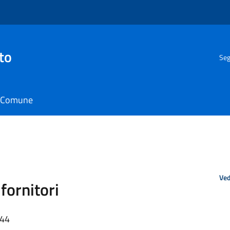
to
Seg
il Comune
Ved
fornitori
:44