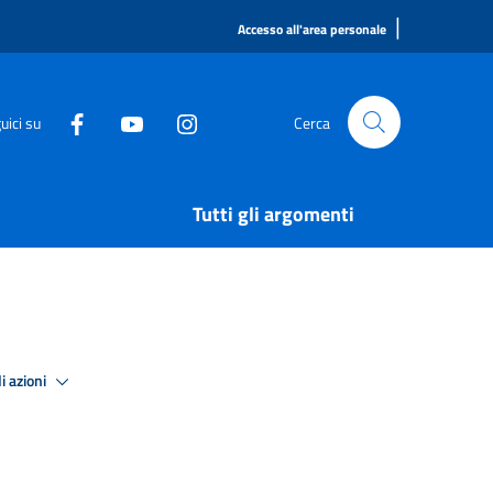
|
Accesso all'area personale
uici su
Cerca
Tutti gli argomenti
i azioni