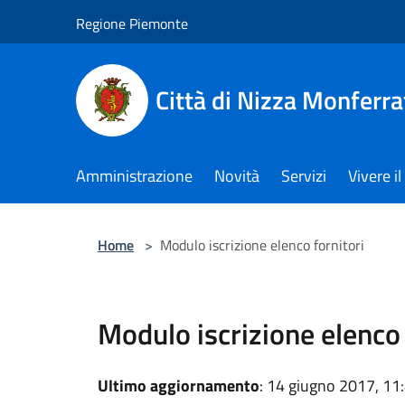
Salta al contenuto principale
Regione Piemonte
Città di Nizza Monferra
Amministrazione
Novità
Servizi
Vivere 
Home
>
Modulo iscrizione elenco fornitori
Modulo iscrizione elenco 
Ultimo aggiornamento
: 14 giugno 2017, 11