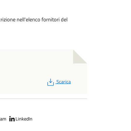
crizione nell'elenco fornitori del
PDF
Scarica
ram
LinkedIn