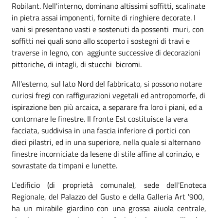
Robilant. Nell'interno, dominano altissimi soffitti, scalinate
in pietra assai imponenti, fornite di ringhiere decorate. I
vani si presentano vasti e sostenuti da possenti muri, con
soffitti nei quali sono allo scoperto i sostegni di travi e
traverse in legno, con aggiunte successive di decorazioni
pittoriche, di intagli, di stucchi bicromi.
All'esterno, sul lato Nord del fabbricato, si possono notare
curiosi fregi con raffigurazioni vegetali ed antropomorfe, di
ispirazione ben più arcaica, a separare fra loro i piani, ed a
contornare le finestre. Il fronte Est costituisce la vera
facciata, suddivisa in una fascia inferiore di portici con
dieci pilastri, ed in una superiore, nella quale si alternano
finestre incorniciate da lesene di stile affine al corinzio, e
sovrastate da timpani e lunette.
L'edificio (di proprietà comunale), sede dell'Enoteca
Regionale, del Palazzo del Gusto e della Galleria Art '900,
ha un mirabile giardino con una grossa aiuola centrale,