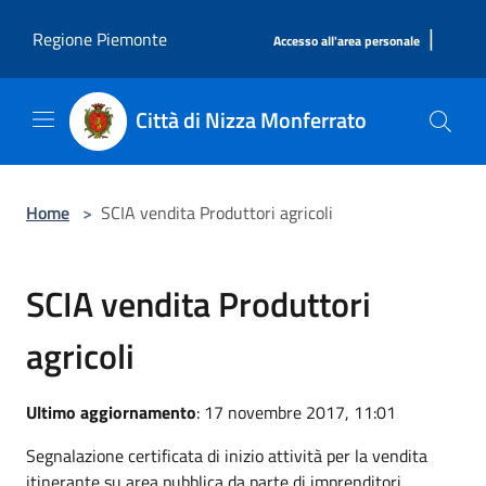
Salta al contenuto principale
|
Regione Piemonte
Accesso all'area personale
Città di Nizza Monferrato
Home
>
SCIA vendita Produttori agricoli
SCIA vendita Produttori
agricoli
Ultimo aggiornamento
: 17 novembre 2017, 11:01
Segnalazione certificata di inizio attività per la vendita
itinerante su area pubblica da parte di imprenditori