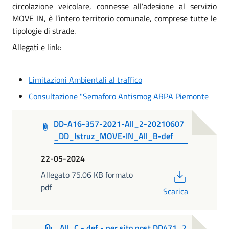
circolazione veicolare, connesse all’adesione al servizio
MOVE IN, è l’intero territorio comunale, comprese tutte le
tipologie di strade.
Allegati e link:
Limitazioni Ambientali al traffico
Consultazione "Semaforo Antismog ARPA Piemonte
DD-A16-357-2021-All_2-20210607
_DD_Istruz_MOVE-IN_All_B-def
22-05-2024
PDF
Allegato 75.06 KB formato
pdf
Scarica
All_C - def - per sito post DD471_2