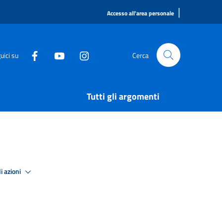
|
Accesso all'area personale
uici su
Cerca
Tutti gli argomenti
i azioni