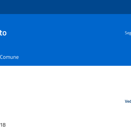
to
Seg
il Comune
Ved
:18