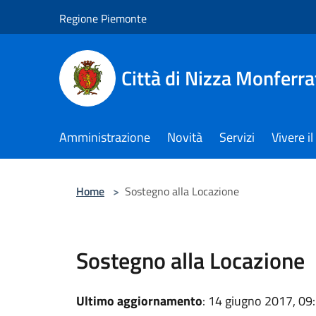
Salta al contenuto principale
Regione Piemonte
Città di Nizza Monferra
Amministrazione
Novità
Servizi
Vivere 
Home
>
Sostegno alla Locazione
Sostegno alla Locazione
Ultimo aggiornamento
: 14 giugno 2017, 09