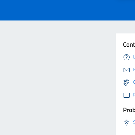
Cont
Prob