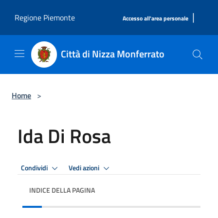
Salta al contenuto principale
|
Regione Piemonte
Accesso all'area personale
Città di Nizza Monferrato
Home
>
Ida Di Rosa
Condividi
Vedi azioni
INDICE DELLA PAGINA