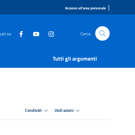
|
Accesso all'area personale
uici su
Cerca
Tutti gli argomenti
Condividi
Vedi azioni