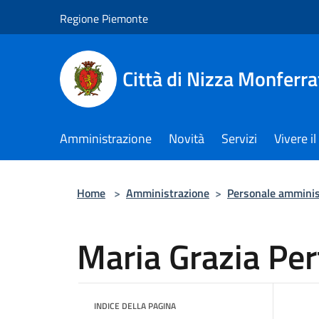
Salta al contenuto principale
Regione Piemonte
Città di Nizza Monferra
Amministrazione
Novità
Servizi
Vivere 
Home
>
Amministrazione
>
Personale amminis
Maria Grazia Per
INDICE DELLA PAGINA