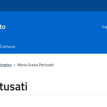
to
Seg
il Comune
trativo
>
Maria Grazia Pertusati
tusati