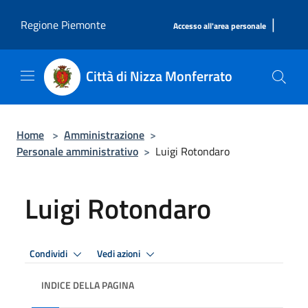
Salta al contenuto principale
|
Regione Piemonte
Accesso all'area personale
Città di Nizza Monferrato
Home
>
Amministrazione
>
Personale amministrativo
>
Luigi Rotondaro
Luigi Rotondaro
Condividi
Vedi azioni
INDICE DELLA PAGINA