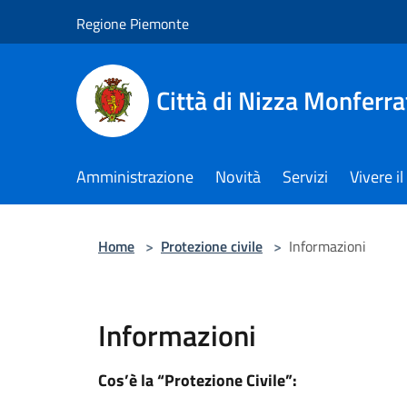
Salta al contenuto principale
Regione Piemonte
Città di Nizza Monferra
Amministrazione
Novità
Servizi
Vivere 
Home
>
Protezione civile
>
Informazioni
Informazioni
Cos’è la “Protezione Civile”: