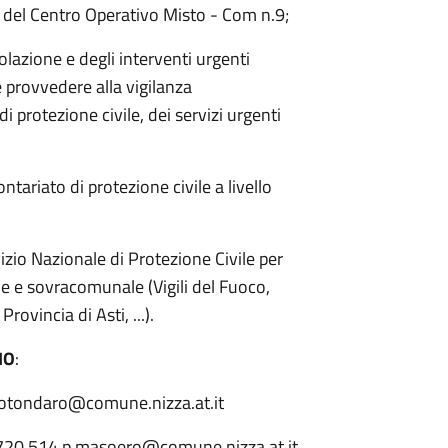
e del Centro Operativo Misto - Com n.9;
polazione e degli interventi urgenti
 provvedere alla vigilanza
di protezione civile, dei servizi urgenti
ontariato di protezione civile a livello
vizio Nazionale di Protezione Civile per
e e sovracomunale (Vigili del Fuoco,
rovincia di Asti, ...).
IO
:
.rotondaro@comune.nizza.at.it
/720.514 p.masoero@comune.nizza.at.it