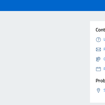
Cont
Prob