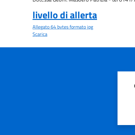
livello di allerta
Allegato 64 bytes formato jpg
Scarica